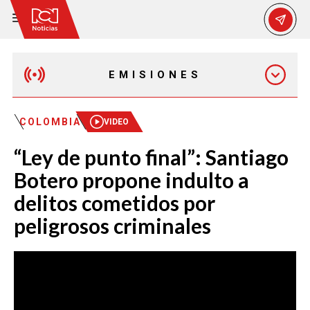
EMISIONES
EMISIÓN 12:30 PM
COLOMBIA
VIDEO
“Ley de punto final”: Santiago
EMISIÓN 7:00 PM
Botero propone indulto a
delitos cometidos por
peligrosos criminales