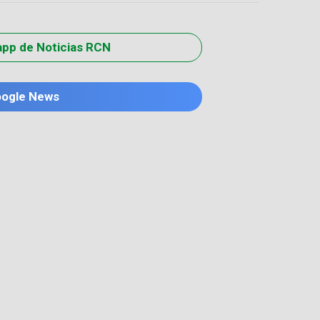
app de Noticias RCN
oogle News