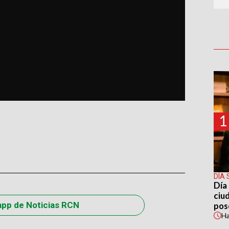
1
DÍA 
Día 
ciu
app de Noticias RCN
pos
H