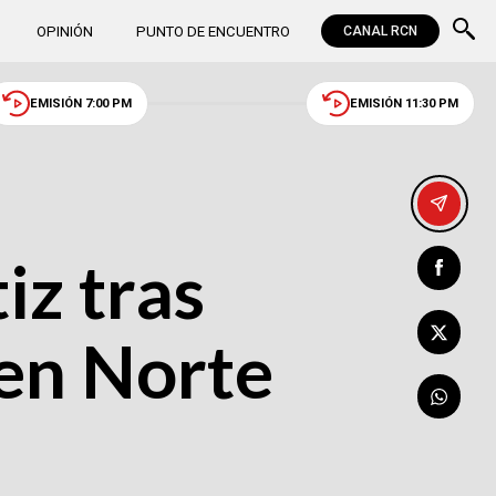
OPINIÓN
PUNTO DE ENCUENTRO
CANAL RCN
EMISIÓN 7:00 PM
EMISIÓN 11:30 PM
iz tras
 en Norte