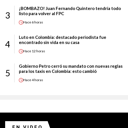
¡BOMBAZO! Juan Fernando Quintero tendría todo
3
listo para volver al FPC
Hace
6 horas
Luto en Colombia: destacado periodista fue
4
encontrado sin vida en su casa
Hace
12 horas
Gobierno Petro cerró su mandato con nuevas reglas
5
para los taxis en Colombia: esto cambió
Hace
4 horas
EN VIDEO