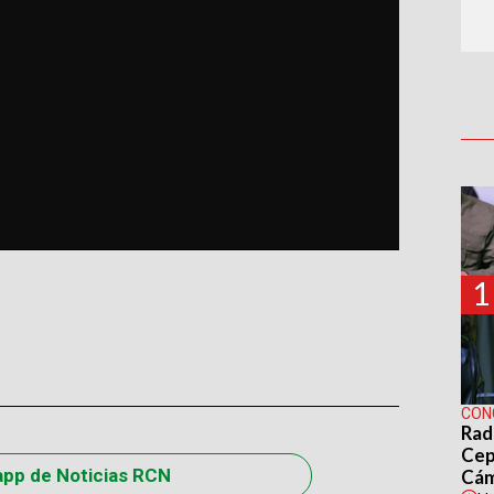
1
CON
Rad
Cep
app de Noticias RCN
Cá