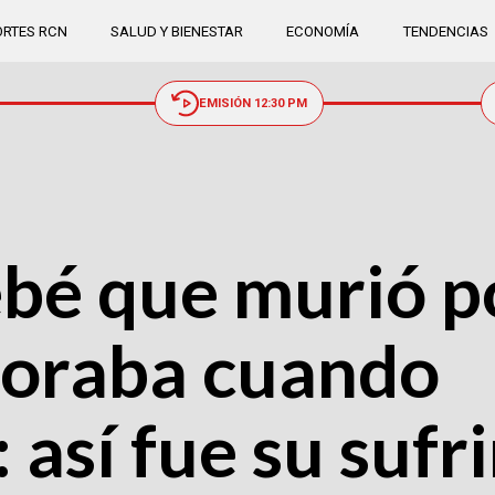
RTES RCN
SALUD Y BIENESTAR
ECONOMÍA
TENDENCIAS
EMISIÓN 12:30 PM
ebé que murió p
noraba cuando
 así fue su sufr