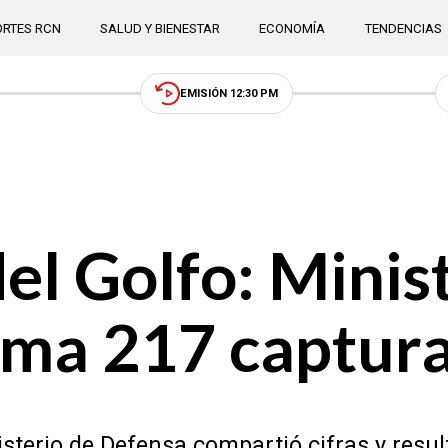
RTES RCN
SALUD Y BIENESTAR
ECONOMÍA
TENDENCIAS
EMISIÓN 12:30 PM
el Golfo: Minis
rma 217 captur
nisterio de Defensa compartió cifras y resu