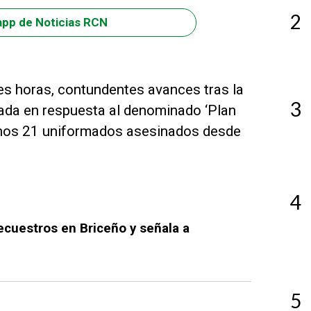
2
app de Noticias RCN
tes horas, contundentes avances tras la
3
ada en respuesta al denominado ‘Plan
 menos 21 uniformados asesinados desde
4
ecuestros en Briceño y señala a
5