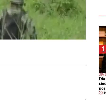
1
DÍA 
Día 
ciu
pos
H