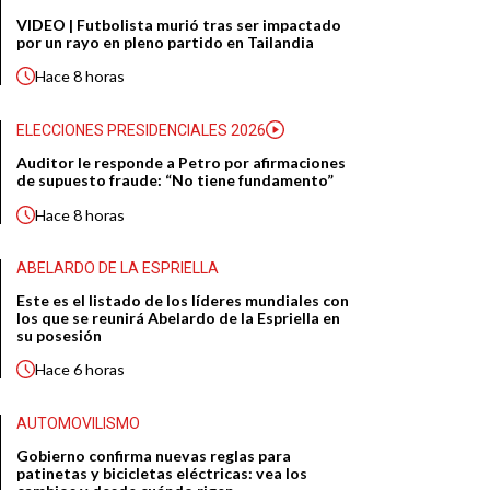
VIDEO | Futbolista murió tras ser impactado
por un rayo en pleno partido en Tailandia
Hace
8 horas
ELECCIONES PRESIDENCIALES 2026
Auditor le responde a Petro por afirmaciones
de supuesto fraude: “No tiene fundamento”
Hace
8 horas
ABELARDO DE LA ESPRIELLA
Este es el listado de los líderes mundiales con
los que se reunirá Abelardo de la Espriella en
su posesión
Hace
6 horas
AUTOMOVILISMO
Gobierno confirma nuevas reglas para
patinetas y bicicletas eléctricas: vea los