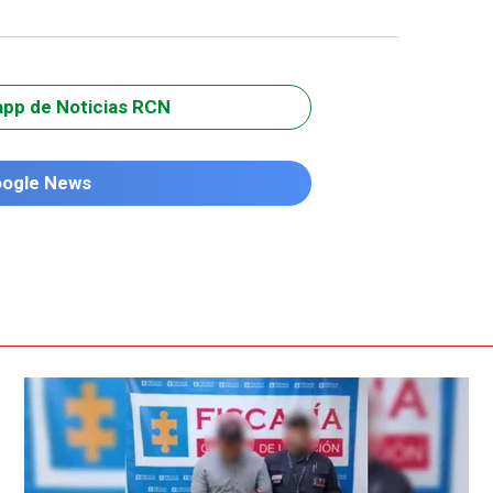
app de Noticias RCN
oogle News