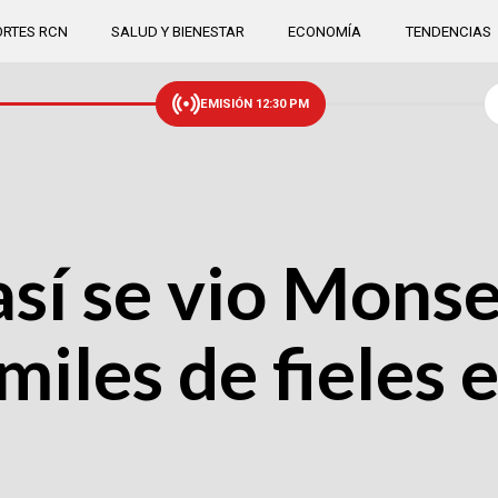
RTES RCN
SALUD Y BIENESTAR
ECONOMÍA
TENDENCIAS
EMISIÓN 12:30 PM
así se vio Mons
iles de fieles 