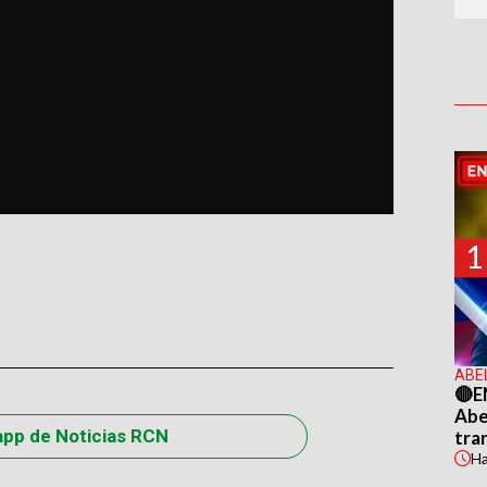
1
ABE
🔴E
Abel
app de Noticias RCN
tra
H