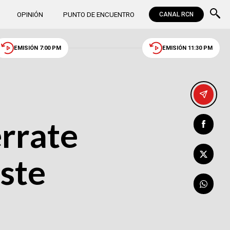
OPINIÓN
PUNTO DE ENCUENTRO
CANAL RCN
EMISIÓN 7:00 PM
EMISIÓN 11:30 PM
errate
este