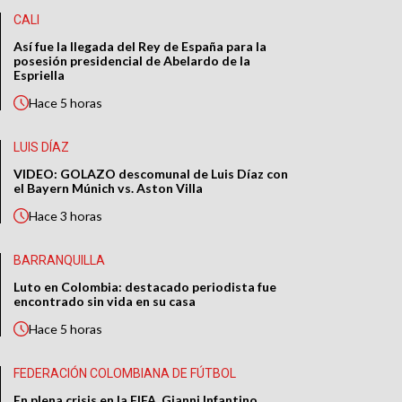
CALI
Así fue la llegada del Rey de España para la
posesión presidencial de Abelardo de la
Espriella
Hace
5 horas
LUIS DÍAZ
VIDEO: GOLAZO descomunal de Luis Díaz con
el Bayern Múnich vs. Aston Villa
Hace
3 horas
BARRANQUILLA
Luto en Colombia: destacado periodista fue
encontrado sin vida en su casa
Hace
5 horas
FEDERACIÓN COLOMBIANA DE FÚTBOL
En plena crisis en la FIFA, Gianni Infantino