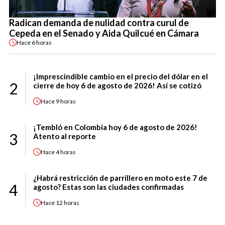
Radican demanda de nulidad contra curul de
Cepeda en el Senado y Aida Quilcué en Cámara
Hace
6 horas
¡Imprescindible cambio en el precio del dólar en el
2
cierre de hoy 6 de agosto de 2026! Así se cotizó
Hace
9 horas
¡Tembló en Colombia hoy 6 de agosto de 2026!
3
Atento al reporte
Hace
4 horas
¿Habrá restricción de parrillero en moto este 7 de
4
agosto? Estas son las ciudades confirmadas
Hace
12 horas