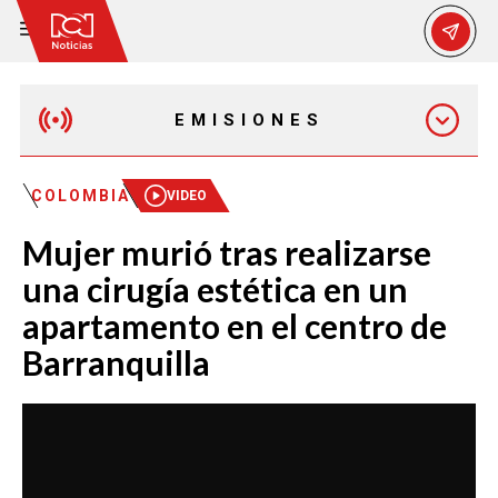
EMISIONES
MAÑANA EXPRESS
COLOMBIA
VIDEO
Mujer murió tras realizarse
EMISIÓN 12:30 PM
una cirugía estética en un
apartamento en el centro de
EMISIÓN 7:00 PM
Barranquilla
EMISIÓN 11:30 PM