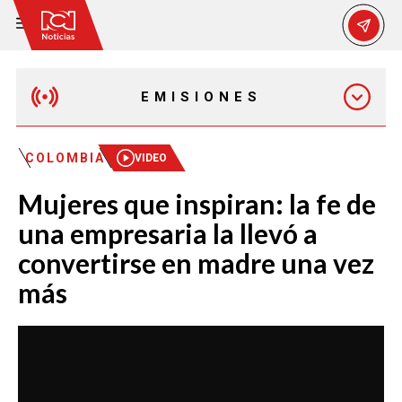
EMISIONES
MAÑANA EXPRESS
COLOMBIA
VIDEO
Mujeres que inspiran: la fe de
EMISIÓN 12:30 PM
una empresaria la llevó a
convertirse en madre una vez
EMISIÓN 7:00 PM
más
EMISIÓN 11:30 PM