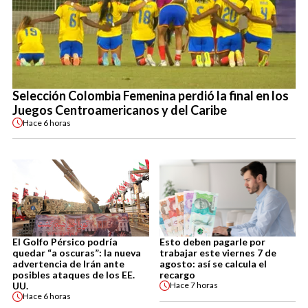
Selección Colombia Femenina perdió la final en los
Juegos Centroamericanos y del Caribe
Hace
6 horas
El Golfo Pérsico podría
Esto deben pagarle por
quedar “a oscuras”: la nueva
trabajar este viernes 7 de
advertencia de Irán ante
agosto: así se calcula el
posibles ataques de los EE.
recargo
UU.
Hace
7 horas
Hace
6 horas