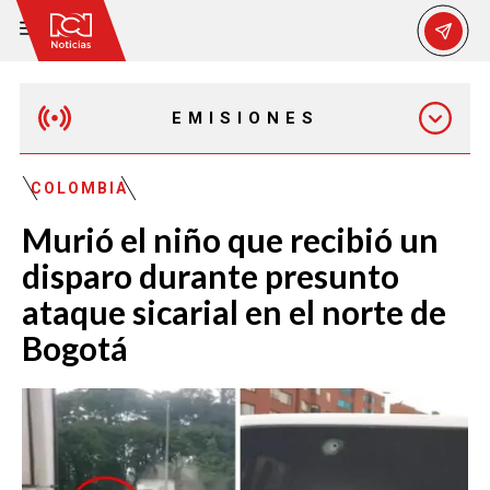
EMISIONES
MAÑANA EXPRESS
COLOMBIA
Murió el niño que recibió un
EMISIÓN 12:30 PM
disparo durante presunto
ataque sicarial en el norte de
EMISIÓN 7:00 PM
Bogotá
EMISIÓN 11:30 PM