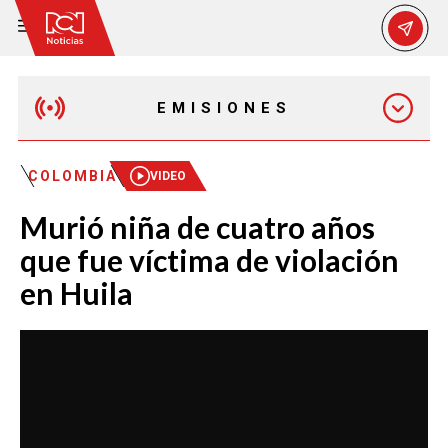
EMISIONES
EMISIÓN 12:30 PM
COLOMBIA
VIDEO
Murió niña de cuatro años
EMISIÓN 7:00 PM
que fue víctima de violación
en Huila