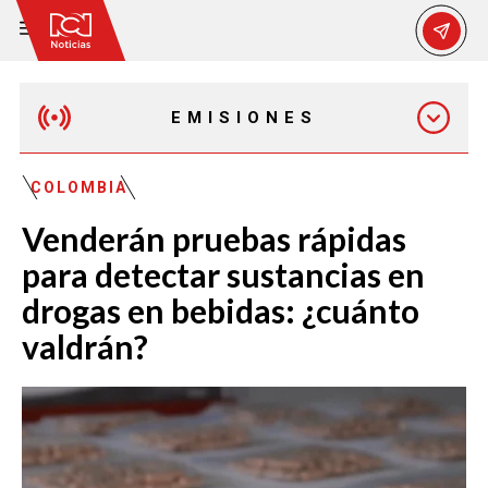
EMISIONES
EMISIÓN 12:30 PM
COLOMBIA
Venderán pruebas rápidas
EMISIÓN 7:00 PM
para detectar sustancias en
drogas en bebidas: ¿cuánto
valdrán?