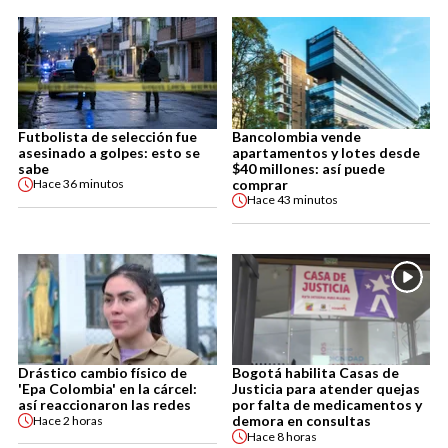
Futbolista de selección fue
Bancolombia vende
asesinado a golpes: esto se
apartamentos y lotes desde
sabe
$40 millones: así puede
comprar
Hace
36 minutos
Hace
43 minutos
Drástico cambio físico de
Bogotá habilita Casas de
'Epa Colombia' en la cárcel:
Justicia para atender quejas
así reaccionaron las redes
por falta de medicamentos y
demora en consultas
Hace
2 horas
Hace
8 horas