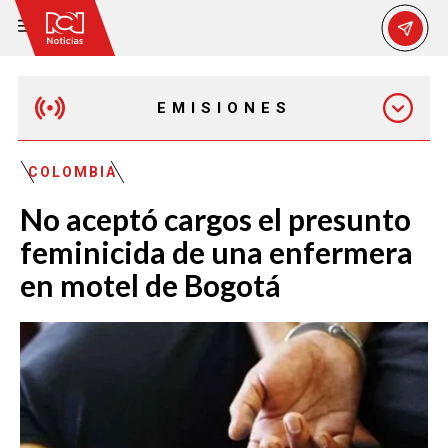
EMISIONES
MAÑANA EXPRESS
COLOMBIA
No aceptó cargos el presunto
EMISIÓN 12:30 PM
feminicida de una enfermera
en motel de Bogotá
EMISIÓN 7:00 PM
EMISIÓN 11:30 PM