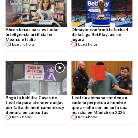
Abren becas para estudiar
Dimayor confirmó la fecha 4
inteligencia artificial en
de la Liga BetPlay: así se
México e Italia
jugará
Hace
una hora
Hace
2 horas
Bogotá habilita Casas de
Justicia alemana condena a
Justicia para atender quejas
cadena perpetua a hombre
por falta de medicamentos y
que arrolló con un auto una
demora en consultas
marcha en Múnich en 2025
Hace
2 horas
Hace
4 horas