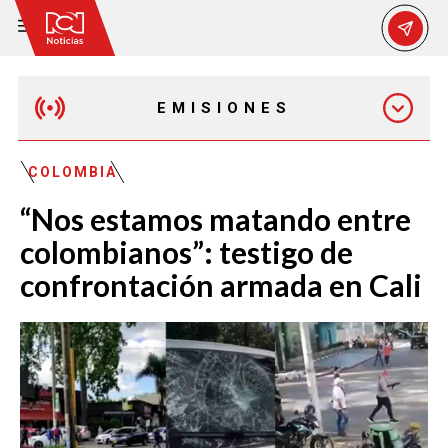
EMISIONES
MAÑANA EXPRESS
COLOMBIA
“Nos estamos matando entre
EMISIÓN 12:30 PM
colombianos”: testigo de
confrontación armada en Cali
EMISIÓN 7:00 PM
EMISIÓN 11:30 PM