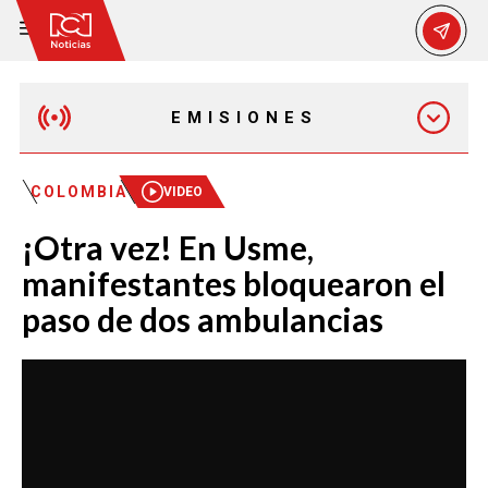
EMISIONES
MAÑANA EXPRESS
COLOMBIA
VIDEO
¡Otra vez! En Usme,
EMISIÓN 12:30 PM
manifestantes bloquearon el
paso de dos ambulancias
EMISIÓN 7:00 PM
EMISIÓN 11:30 PM