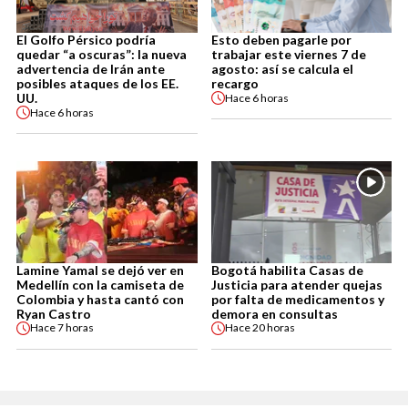
El Golfo Pérsico podría
Esto deben pagarle por
quedar “a oscuras”: la nueva
trabajar este viernes 7 de
advertencia de Irán ante
agosto: así se calcula el
posibles ataques de los EE.
recargo
UU.
Hace
6 horas
Hace
6 horas
Lamine Yamal se dejó ver en
Bogotá habilita Casas de
Medellín con la camiseta de
Justicia para atender quejas
Colombia y hasta cantó con
por falta de medicamentos y
Ryan Castro
demora en consultas
Hace
7 horas
Hace
20 horas