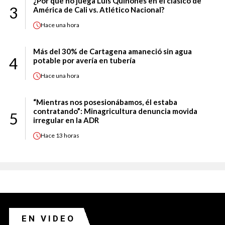
¿Por qué no juega Luis Quiñones en el clásico de
3
América de Cali vs. Atlético Nacional?
Hace
una hora
Más del 30% de Cartagena amaneció sin agua
4
potable por avería en tubería
Hace
una hora
“Mientras nos posesionábamos, él estaba
contratando”: Minagricultura denuncia movida
5
irregular en la ADR
Hace
13 horas
EN VIDEO