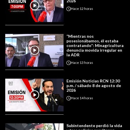
2026
Hace
12 horas
“Mientras nos
posesionábamos, él estaba
contratando”: Minagricultura
denuncia movida irregular en
la ADR
Hace
13 horas
Emisión Noticias RCN 12:30
p.m. / sábado 8 de agosto de
2026
Hace
14 horas
Subintendente perdió la vida