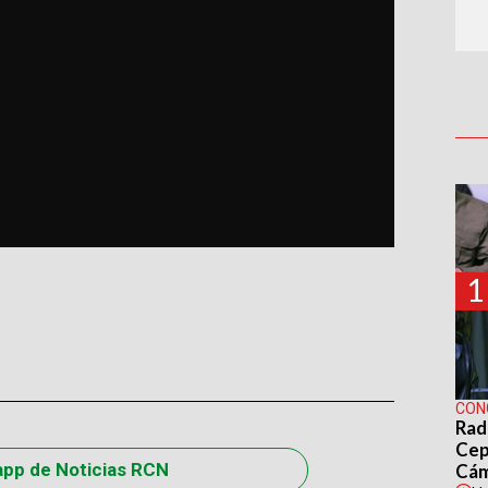
1
CON
Rad
Cep
app de Noticias RCN
Cá