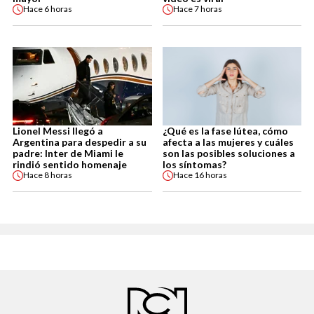
Hace
6 horas
Hace
7 horas
Lionel Messi llegó a
¿Qué es la fase lútea, cómo
Argentina para despedir a su
afecta a las mujeres y cuáles
padre: Inter de Miami le
son las posibles soluciones a
rindió sentido homenaje
los síntomas?
Hace
8 horas
Hace
16 horas