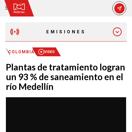
EMISIONES
EMISIÓN 12:30 PM
COLOMBIA
VIDEO
Plantas de tratamiento logran
EMISIÓN 7:00 PM
un 93 % de saneamiento en el
río Medellín