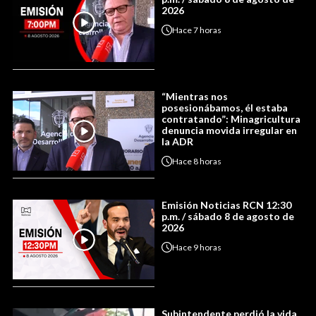
2026
Hace
7 horas
“Mientras nos
posesionábamos, él estaba
contratando”: Minagricultura
denuncia movida irregular en
la ADR
Hace
8 horas
Emisión Noticias RCN 12:30
p.m. / sábado 8 de agosto de
2026
Hace
9 horas
Subintendente perdió la vida