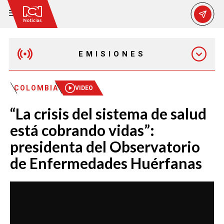
EMISIONES
EMISIÓN 12:30 PM
COLOMBIA
VIDEO
“La crisis del sistema de salud
EMISIÓN 7:00 PM
está cobrando vidas”:
presidenta del Observatorio
de Enfermedades Huérfanas