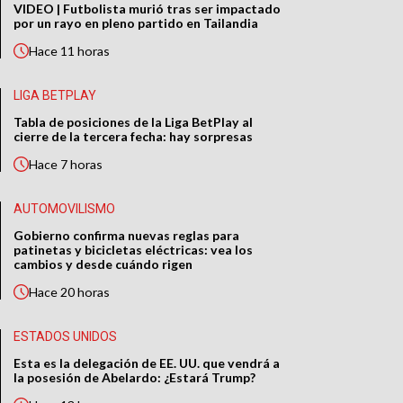
VIDEO | Futbolista murió tras ser impactado
por un rayo en pleno partido en Tailandia
Hace
11 horas
LIGA BETPLAY
Tabla de posiciones de la Liga BetPlay al
cierre de la tercera fecha: hay sorpresas
Hace
7 horas
AUTOMOVILISMO
Gobierno confirma nuevas reglas para
patinetas y bicicletas eléctricas: vea los
cambios y desde cuándo rigen
Hace
20 horas
ESTADOS UNIDOS
Esta es la delegación de EE. UU. que vendrá a
la posesión de Abelardo: ¿Estará Trump?