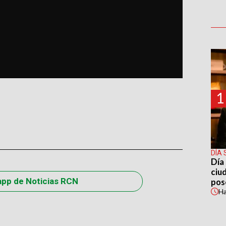
1
DÍA 
Día 
ciu
app de Noticias RCN
pos
H