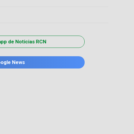
app de Noticias RCN
oogle News