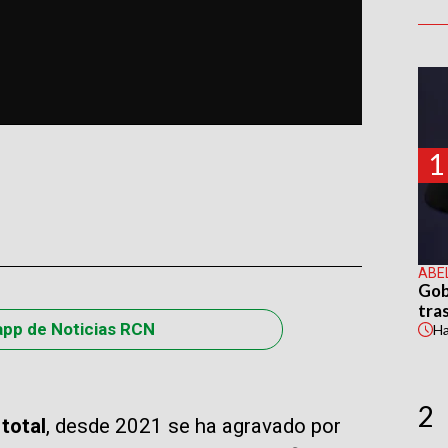
1
ABE
Gob
tras
app de Noticias RCN
H
2
 total
, desde 2021 se ha agravado por