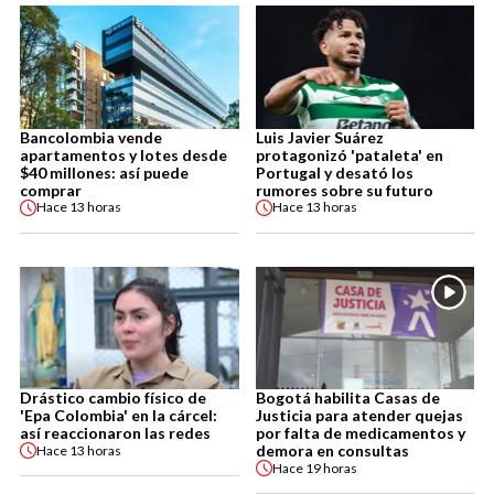
Bancolombia vende
Luis Javier Suárez
apartamentos y lotes desde
protagonizó 'pataleta' en
$40 millones: así puede
Portugal y desató los
comprar
rumores sobre su futuro
Hace
13 horas
Hace
13 horas
Drástico cambio físico de
Bogotá habilita Casas de
'Epa Colombia' en la cárcel:
Justicia para atender quejas
así reaccionaron las redes
por falta de medicamentos y
demora en consultas
Hace
13 horas
Hace
19 horas