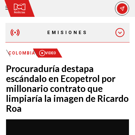
EMISIONES
MAÑANA EXPRESS
COLOMBIA
VIDEO
Procuraduría destapa
EMISIÓN 12:30 PM
escándalo en Ecopetrol por
millonario contrato que
EMISIÓN 7:00 PM
limpiaría la imagen de Ricardo
Roa
EMISIÓN 11:30 PM