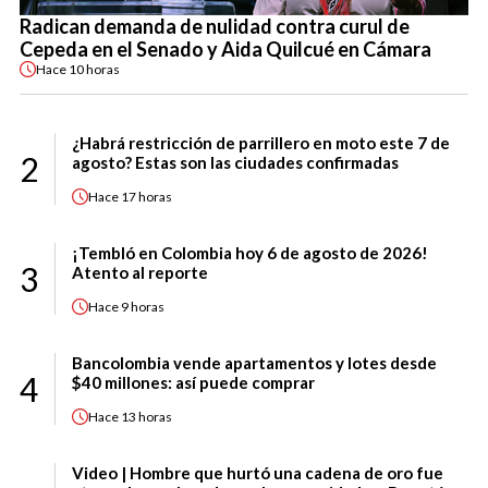
Radican demanda de nulidad contra curul de
Cepeda en el Senado y Aida Quilcué en Cámara
Hace
10 horas
¿Habrá restricción de parrillero en moto este 7 de
2
agosto? Estas son las ciudades confirmadas
Hace
17 horas
¡Tembló en Colombia hoy 6 de agosto de 2026!
3
Atento al reporte
Hace
9 horas
Bancolombia vende apartamentos y lotes desde
4
$40 millones: así puede comprar
Hace
13 horas
Video | Hombre que hurtó una cadena de oro fue