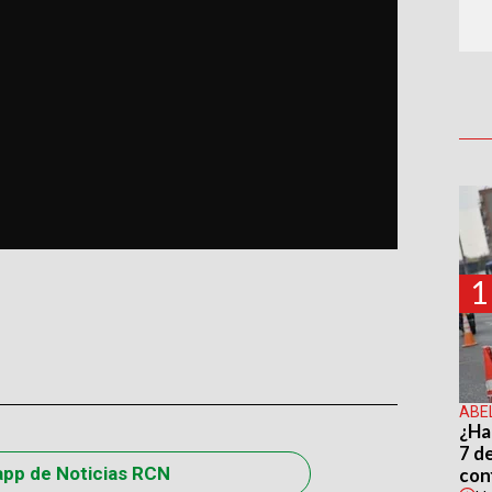
1
ABE
¿Ha
7 d
app de Noticias RCN
con