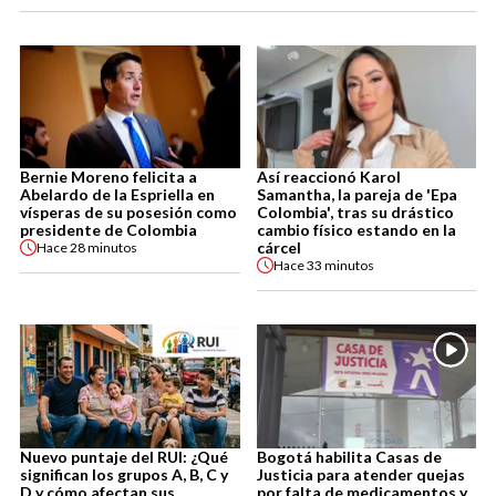
Bernie Moreno felicita a
Así reaccionó Karol
Abelardo de la Espriella en
Samantha, la pareja de 'Epa
vísperas de su posesión como
Colombia', tras su drástico
presidente de Colombia
cambio físico estando en la
cárcel
Hace
28 minutos
Hace
33 minutos
Nuevo puntaje del RUI: ¿Qué
Bogotá habilita Casas de
significan los grupos A, B, C y
Justicia para atender quejas
D y cómo afectan sus
por falta de medicamentos y