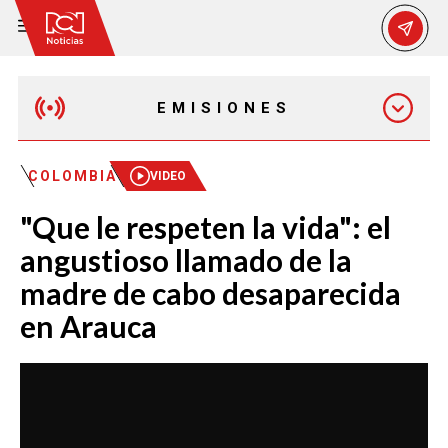
EMISIONES
MAÑANA EXPRESS
COLOMBIA
VIDEO
"Que le respeten la vida": el
EMISIÓN 12:30 PM
angustioso llamado de la
madre de cabo desaparecida
EMISIÓN 7:00 PM
en Arauca
EMISIÓN 11:30 PM