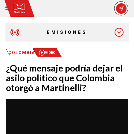
EMISIONES
EMISIÓN 12:30 PM
COLOMBIA
VIDEO
¿Qué mensaje podría dejar el
EMISIÓN 7:00 PM
asilo político que Colombia
otorgó a Martinelli?