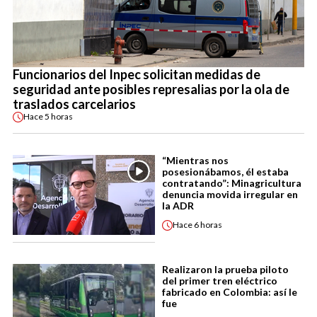
Funcionarios del Inpec solicitan medidas de
seguridad ante posibles represalias por la ola de
traslados carcelarios
Hace
5 horas
“Mientras nos
posesionábamos, él estaba
contratando”: Minagricultura
denuncia movida irregular en
la ADR
Hace
6 horas
Realizaron la prueba piloto
del primer tren eléctrico
fabricado en Colombia: así le
fue