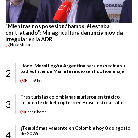
“Mientras nos posesionábamos, él estaba
contratando”: Minagricultura denuncia movida
irregular en la ADR
Hace
6 horas
Lionel Messi llegó a Argentina para despedir a su
2
padre: Inter de Miami le rindió sentido homenaje
Hace
6 horas
Tres turistas colombianas murieron en trágico
3
accidente de helicóptero en Brasil: esto se sabe
Hace
8 horas
¡Tembló masivamente en Colombia hoy 8 de agosto
4
de 2026!