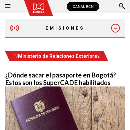
CANAL RCN
EMISIONES
MAÑANA EXPRESS
Ministerio de Relaciones Exteriores
EMISIÓN 12:30 PM
¿Dónde sacar el pasaporte en Bogotá?
Estos son los SuperCADE habilitados
EMISIÓN 7:00 PM
EMISIÓN 11:30 PM