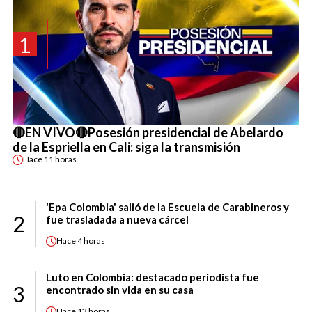
1
🔴EN VIVO🔴Posesión presidencial de Abelardo
de la Espriella en Cali: siga la transmisión
Hace
11 horas
'Epa Colombia' salió de la Escuela de Carabineros y
2
fue trasladada a nueva cárcel
Hace
4 horas
Luto en Colombia: destacado periodista fue
3
encontrado sin vida en su casa
Hace
13 horas