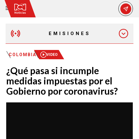
EMISIONES
MAÑANA EXPRESS
COLOMBIA
VIDEO
¿Qué pasa si incumple
EMISIÓN 12:30 PM
medidas impuestas por el
Gobierno por coronavirus?
EMISIÓN 7:00 PM
EMISIÓN 11:30 PM