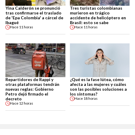
Yina Calderón se pronunció
Tres turistas colombianas
tras confirmarse el traslado
murieron en trágico
de 'Epa Colombia' a cárcel de
accidente de helicóptero en
Ibagué
Brasil: esto se sabe
Hace
11 horas
Hace
11 horas
Repartidores de Rappi y
¿Qué es la fase lútea, cómo
otras plataformas tendrán
afecta a las mujeres y cuáles
nuevas reglas: Gobierno
son las posibles soluciones a
Petro dejó firmado el
los síntomas?
decreto
Hace
18 horas
Hace
12 horas