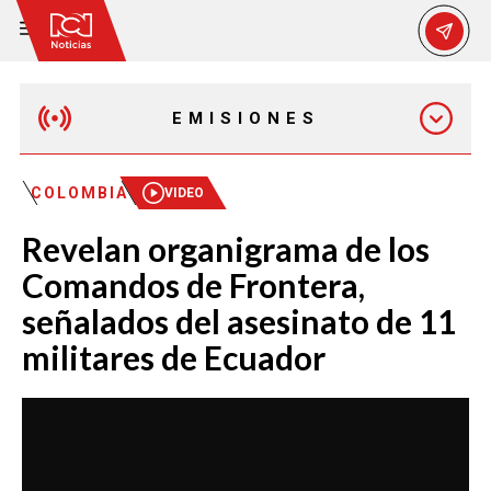
EMISIONES
EMISIÓN 12:30 PM
COLOMBIA
VIDEO
Revelan organigrama de los
EMISIÓN 7:00 PM
Comandos de Frontera,
señalados del asesinato de 11
militares de Ecuador