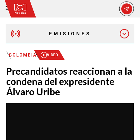
EMISIONES
MAÑANA EXPRESS
COLOMBIA
VIDEO
Precandidatos reaccionan a la
EMISIÓN 12:30 PM
condena del expresidente
Álvaro Uribe
EMISIÓN 7:00 PM
EMISIÓN 11:30 PM