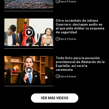
Hace
5 horas
Otro escándalo de Juliana
Guerrero: destapan audio en
el que pide doblar su esquema
de seguridad
Hace
5 horas
Todo listo para la posesión
presidencial de Abelardo de la
Espriella: así será la
ceremonia
Hace
6 horas
VER MÁS VIDEOS