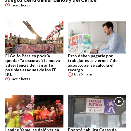
Hace
5 horas
El Golfo Pérsico podría
Esto deben pagarle por
quedar “a oscuras”: la nueva
trabajar este viernes 7 de
advertencia de Irán ante
agosto: así se calcula el
posibles ataques de los EE.
recargo
UU.
Hace
5 horas
Hace
5 horas
Lamine Yamal se dejó ver en
Bogotá habilita Casas de