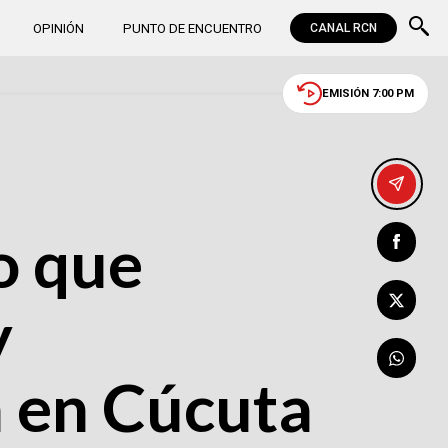
OPINIÓN
PUNTO DE ENCUENTRO
CANAL RCN
EMISIÓN 7:00 PM
o que
y
 en Cúcuta