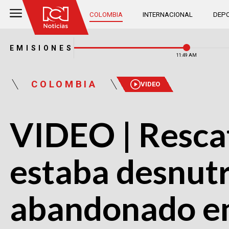
COLOMBIA
INTERNACIONAL
DEPO
EMISIONES
11:49 AM
COLOMBIA
VIDEO
VIDEO | Resca
estaba desnut
abandonado en