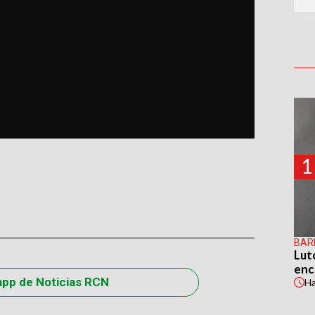
1
BAR
Lut
enc
app de Noticias RCN
H