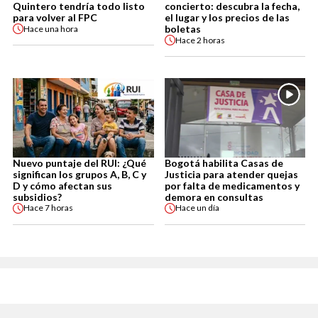
Quintero tendría todo listo
concierto: descubra la fecha,
para volver al FPC
el lugar y los precios de las
boletas
Hace
una hora
Hace
2 horas
Nuevo puntaje del RUI: ¿Qué
Bogotá habilita Casas de
significan los grupos A, B, C y
Justicia para atender quejas
D y cómo afectan sus
por falta de medicamentos y
subsidios?
demora en consultas
Hace
7 horas
Hace
un día