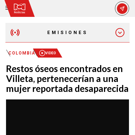
EMISIONES
MAÑANA EXPRESS
COLOMBIA
VIDEO
Restos óseos encontrados en
EMISIÓN 12:30 PM
Villeta, pertenecerían a una
mujer reportada desaparecida
EMISIÓN 7:00 PM
EMISIÓN 11:30 PM