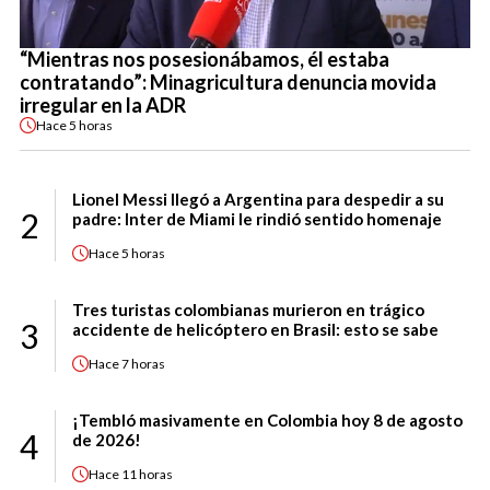
“Mientras nos posesionábamos, él estaba
contratando”: Minagricultura denuncia movida
irregular en la ADR
Hace
5 horas
Lionel Messi llegó a Argentina para despedir a su
2
padre: Inter de Miami le rindió sentido homenaje
Hace
5 horas
Tres turistas colombianas murieron en trágico
3
accidente de helicóptero en Brasil: esto se sabe
Hace
7 horas
¡Tembló masivamente en Colombia hoy 8 de agosto
4
de 2026!
Hace
11 horas