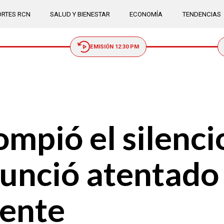
RTES RCN
SALUD Y BIENESTAR
ECONOMÍA
TENDENCIAS
EMISIÓN 12:30 PM
mpió el silencio
nunció atentado 
gente