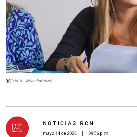
Foto: X - @SandraOrtizN
NOTICIAS RCN
mayo 14 de 2026
09:56 p. m.