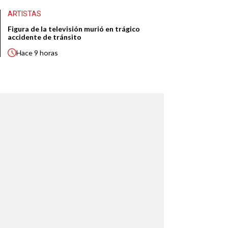
ARTISTAS
Figura de la televisión murió en trágico
accidente de tránsito
Hace
9 horas