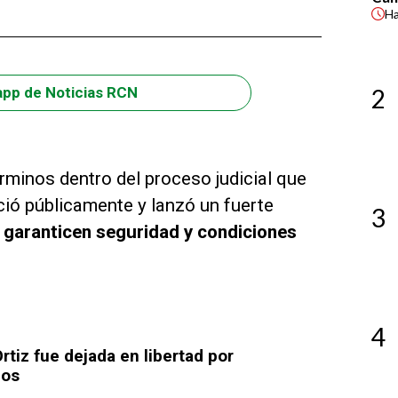
H
2
app de Noticias RCN
érminos dentro del proceso judicial que
ció públicamente y lanzó un fuerte
3
e garanticen seguridad y condiciones
4
tiz fue dejada en libertad por
nos