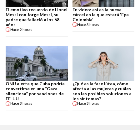
El emotivo recuerdo de Lionel
En video: así es la nueva
Messi con Jorge Messi, su
cárcel en la que estará 'Epa
padre que falleció a los 68
Colombia'
años
Hace
3 horas
Hace
2 horas
ONU alerta que Cuba podría
¿Qué es la fase lútea, cómo
convertirse en una “Gaza
afecta a las mujeres y cuáles
silenciosa” por sanciones de
son las posibles soluciones a
EE. UU.
los síntomas?
Hace
3 horas
Hace
3 horas