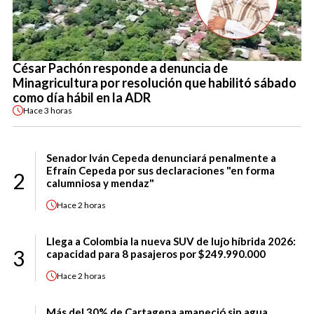
César Pachón responde a denuncia de
Minagricultura por resolución que habilitó sábado
como día hábil en la ADR
Hace
3 horas
Senador Iván Cepeda denunciará penalmente a
Efraín Cepeda por sus declaraciones "en forma
2
calumniosa y mendaz"
Hace
2 horas
Llega a Colombia la nueva SUV de lujo híbrida 2026:
3
capacidad para 8 pasajeros por $249.990.000
Hace
2 horas
Más del 30% de Cartagena amaneció sin agua