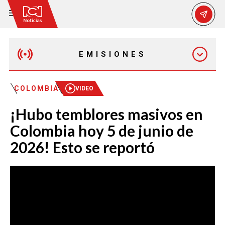
EMISIONES
MAÑANA EXPRESS
COLOMBIA
VIDEO
¡Hubo temblores masivos en
EMISIÓN 12:30 PM
Colombia hoy 5 de junio de
2026! Esto se reportó
EMISIÓN 7:00 PM
EMISIÓN 11:30 PM