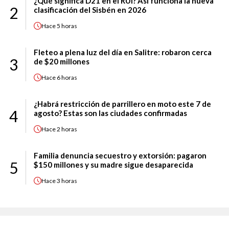
¿Qué significa D21 en el RUI? Así funciona la nueva
2
clasificación del Sisbén en 2026
Hace
5 horas
Fleteo a plena luz del día en Salitre: robaron cerca
3
de $20 millones
Hace
6 horas
¿Habrá restricción de parrillero en moto este 7 de
4
agosto? Estas son las ciudades confirmadas
Hace
2 horas
Familia denuncia secuestro y extorsión: pagaron
5
$150 millones y su madre sigue desaparecida
Hace
3 horas