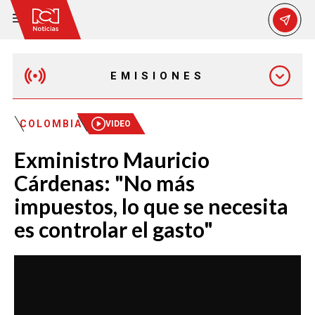
EMISIONES
MAÑANA EXPRESS
COLOMBIA
VIDEO
Exministro Mauricio
EMISIÓN 12:30 PM
Cárdenas: "No más
impuestos, lo que se necesita
EMISIÓN 7:00 PM
es controlar el gasto"
EMISIÓN 11:30 PM