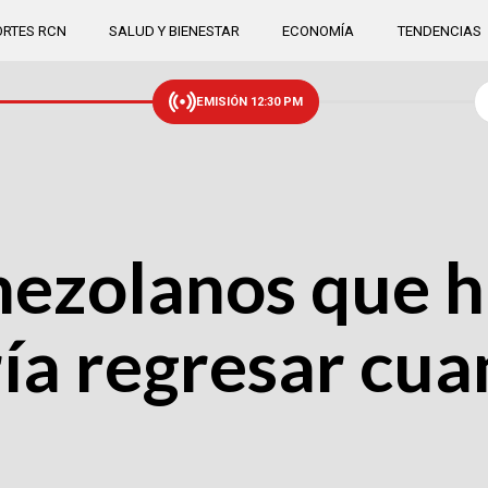
RTES RCN
SALUD Y BIENESTAR
ECONOMÍA
TENDENCIAS
EMISIÓN 12:30 PM
ezolanos que h
ía regresar cu