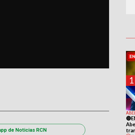
1
ABE
🔴E
Abel
app de Noticias RCN
tra