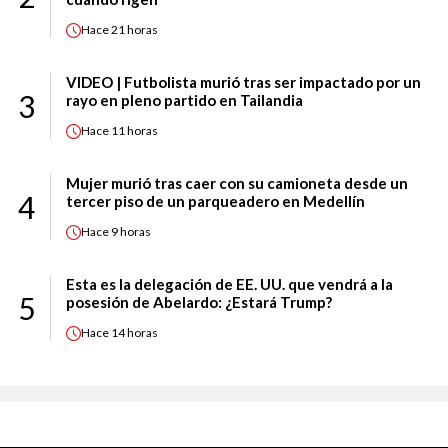
Hace
21 horas
VIDEO | Futbolista murió tras ser impactado por un
3
rayo en pleno partido en Tailandia
Hace
11 horas
Mujer murió tras caer con su camioneta desde un
4
tercer piso de un parqueadero en Medellín
Hace
9 horas
Esta es la delegación de EE. UU. que vendrá a la
5
posesión de Abelardo: ¿Estará Trump?
Hace
14 horas