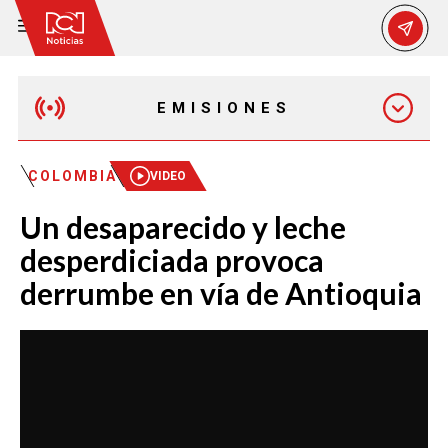
EMISIONES
MAÑANA EXPRESS
COLOMBIA
VIDEO
Un desaparecido y leche
EMISIÓN 12:30 PM
desperdiciada provoca
derrumbe en vía de Antioquia
EMISIÓN 7:00 PM
EMISIÓN 11:30 PM