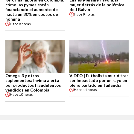
cómo las pymes están
mujer detrás de la polémica
financiando el aumento de
de J Balvin
hasta un 30% en costos de
Hace
9 horas
nómina
Hace
8 horas
Omega-3 y otros
VIDEO | Futbolista murió tras
suplementos: Invima alerta
ser impactado por un rayo en
por productos fraudulentos
pleno partido en Tailandia
vendidos en Colombia
Hace
11 horas
Hace
10 horas