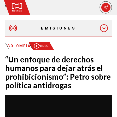
EMISIONES
MAÑANA EXPRESS
COLOMBIA
VIDEO
“Un enfoque de derechos
EMISIÓN 12:30 PM
humanos para dejar atrás el
prohibicionismo”: Petro sobre
EMISIÓN 7:00 PM
política antidrogas
EMISIÓN 11:30 PM