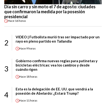
Día sin carro y sin moto el 7 de agosto: ciudades
que confirmaron la medida por la posesión
presidencial
Hace
16 horas
VIDEO | Futbolista murió tras ser impactado por un
2
rayo en pleno partido en Tailandia
Hace
9 horas
Gobierno confirma nuevas reglas para patinetas y
bicicletas eléctricas: vea los cambios y desde
3
cuándo rigen
Hace
18 horas
Esta es la delegación de EE. UU. que vendrá a la
4
posesión de Abelardo: ¿Estará Trump?
Hace
11 horas