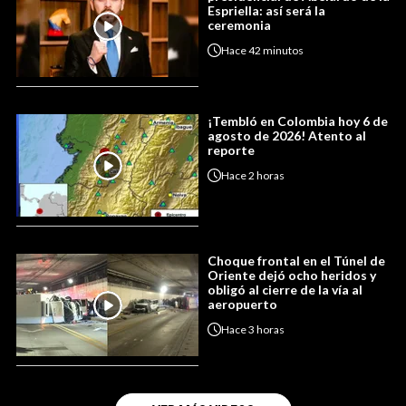
Espriella: así será la
ceremonia
Hace
42 minutos
¡Tembló en Colombia hoy 6 de
agosto de 2026! Atento al
reporte
Hace
2 horas
Choque frontal en el Túnel de
Oriente dejó ocho heridos y
obligó al cierre de la vía al
aeropuerto
Hace
3 horas