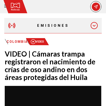
EMISIONES
MAÑANA EXPRESS
COLOMBIA
VIDEO
VIDEO | Cámaras trampa
EMISIÓN 12:30 PM
registraron el nacimiento de
crías de oso andino en dos
EMISIÓN 7:00 PM
áreas protegidas del Huila
EMISIÓN 11:30 PM