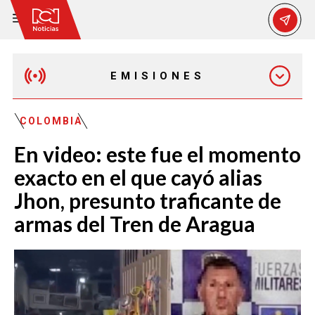
EMISIONES
MAÑANA EXPRESS
COLOMBIA
En video: este fue el momento
EMISIÓN 12:30 PM
exacto en el que cayó alias
Jhon, presunto traficante de
EMISIÓN 7:00 PM
armas del Tren de Aragua
EMISIÓN 11:30 PM