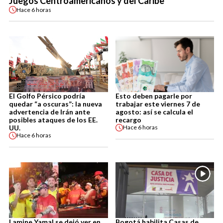
Juegos Centroamericanos y del Caribe
Hace
6 horas
El Golfo Pérsico podría
Esto deben pagarle por
quedar “a oscuras”: la nueva
trabajar este viernes 7 de
advertencia de Irán ante
agosto: así se calcula el
posibles ataques de los EE.
recargo
UU.
Hace
6 horas
Hace
6 horas
Lamine Yamal se dejó ver en
Bogotá habilita Casas de