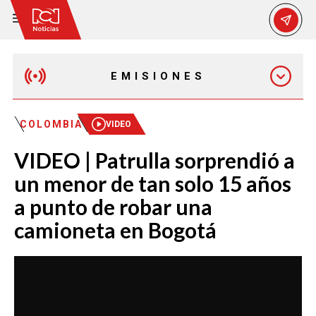
EMISIONES
MAÑANA EXPRESS
COLOMBIA
VIDEO
VIDEO | Patrulla sorprendió a
EMISIÓN 12:30 PM
un menor de tan solo 15 años
a punto de robar una
EMISIÓN 7:00 PM
camioneta en Bogotá
EMISIÓN 11:30 PM