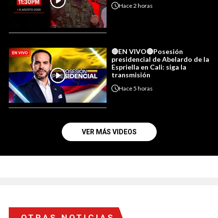
Hace
2 horas
🔴EN VIVO🔴Posesión
presidencial de Abelardo de la
Espriella en Cali: siga la
transmisión
Hace
5 horas
VER MÁS VIDEOS
OTRAS NOTICIAS