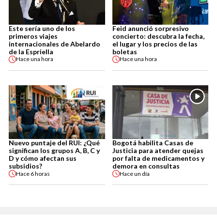
Este sería uno de los
Feid anunció sorpresivo
primeros viajes
concierto: descubra la fecha,
internacionales de Abelardo
el lugar y los precios de las
de la Espriella
boletas
Hace
una hora
Hace
una hora
Nuevo puntaje del RUI: ¿Qué
Bogotá habilita Casas de
significan los grupos A, B, C y
Justicia para atender quejas
D y cómo afectan sus
por falta de medicamentos y
subsidios?
demora en consultas
Hace
6 horas
Hace
un día