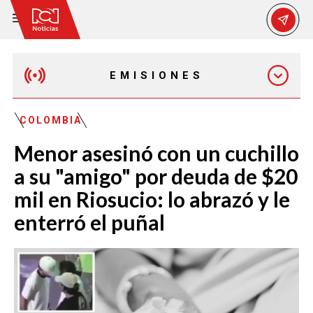
EMISIONES
MAÑANA EXPRESS
COLOMBIA
Menor asesinó con un cuchillo
EMISIÓN 12:30 PM
a su "amigo" por deuda de $20
mil en Riosucio: lo abrazó y le
EMISIÓN 7:00 PM
enterró el puñal
EMISIÓN 11:30 PM