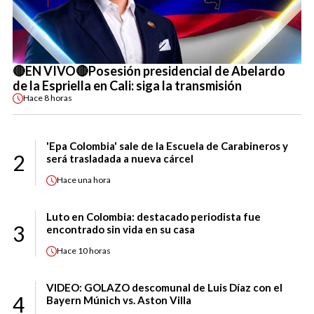
🔴EN VIVO🔴Posesión presidencial de Abelardo
de la Espriella en Cali: siga la transmisión
Hace
8 horas
'Epa Colombia' sale de la Escuela de Carabineros y
2
será trasladada a nueva cárcel
Hace
una hora
Luto en Colombia: destacado periodista fue
3
encontrado sin vida en su casa
Hace
10 horas
VIDEO: GOLAZO descomunal de Luis Díaz con el
4
Bayern Múnich vs. Aston Villa