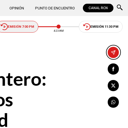
OPINIÓN
PUNTO DE ENCUENTRO
CANAL RCN
EMISIÓN 7:00 PM
EMISIÓN 11:30 PM
4:23 AM
ntero:
os
d