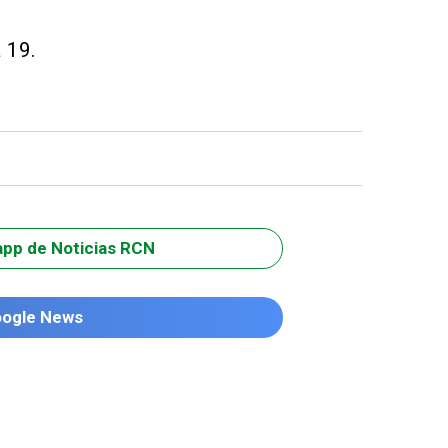
 19.
app de Noticias RCN
oogle News