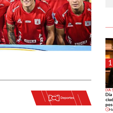
1
DÍA 
Día 
ciu
pos
H