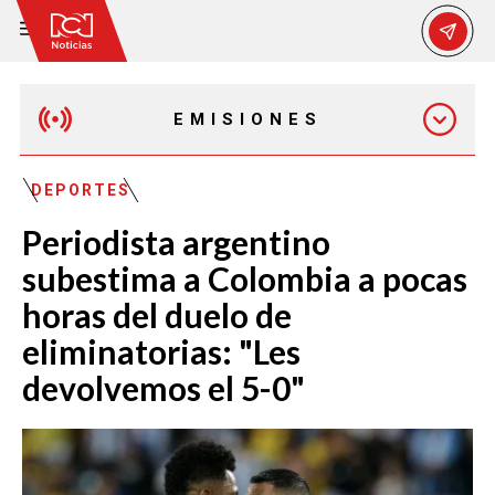
EMISIONES
MAÑANA EXPRESS
DEPORTES
Periodista argentino
EMISIÓN 12:30 PM
subestima a Colombia a pocas
horas del duelo de
EMISIÓN 7:00 PM
eliminatorias: "Les
devolvemos el 5-0"
EMISIÓN 11:30 PM