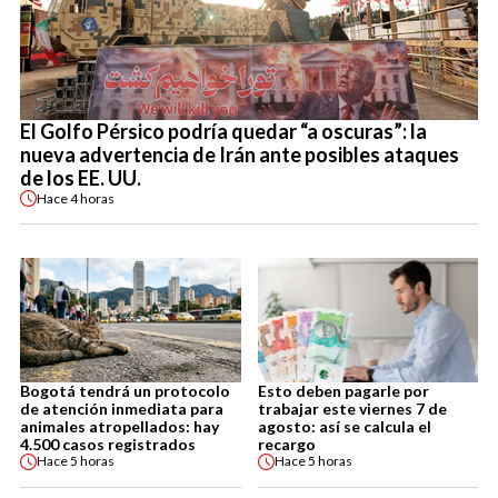
El Golfo Pérsico podría quedar “a oscuras”: la
nueva advertencia de Irán ante posibles ataques
de los EE. UU.
Hace
4 horas
Bogotá tendrá un protocolo
Esto deben pagarle por
de atención inmediata para
trabajar este viernes 7 de
animales atropellados: hay
agosto: así se calcula el
4.500 casos registrados
recargo
Hace
5 horas
Hace
5 horas