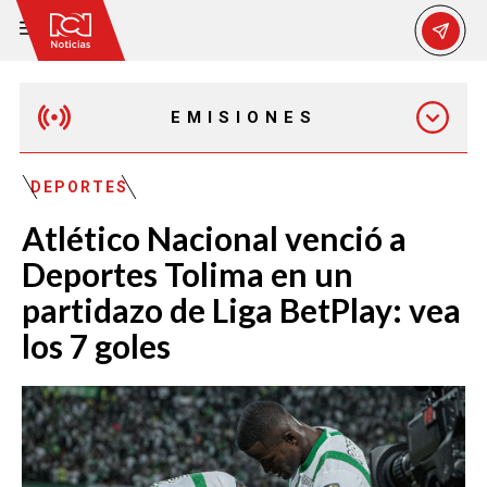
EMISIONES
MAÑANA EXPRESS
DEPORTES
Atlético Nacional venció a
EMISIÓN 12:30 PM
Deportes Tolima en un
partidazo de Liga BetPlay: vea
EMISIÓN 7:00 PM
los 7 goles
EMISIÓN 11:30 PM