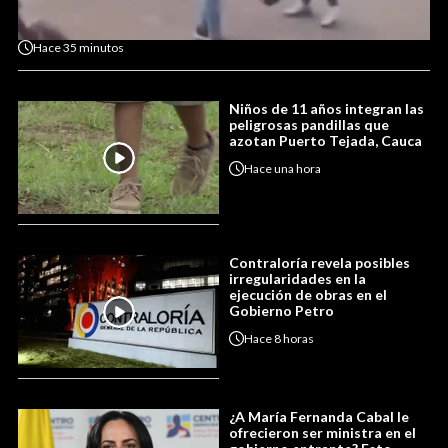
Hace
35 minutos
Niños de 11 años integran las
peligrosas pandillas que
azotan Puerto Tejada, Cauca
Hace
una hora
Contraloría revela posibles
irregularidades en la
ejecución de obras en el
Gobierno Petro
Hace
8 horas
¿A María Fernanda Cabal le
ofrecieron ser ministra en el