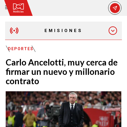
EMISIONES
MAÑANA EXPRESS
DEPORTES
Carlo Ancelotti, muy cerca de
EMISIÓN 12:30 PM
firmar un nuevo y millonario
contrato
EMISIÓN 7:00 PM
EMISIÓN 11:30 PM