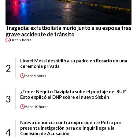
Tragedia: exfutbolista murió junto a su esposa tras
grave accidente de tránsito
Hace
2 horas
Lionel Messi despidió a su padre en Rosario en una
2
ceremonia privada
Hace
9 horas
¿Tener Nequi o Daviplata sube el puntaje del RUI?
3
Esto explicó el DNP sobre el nuevo Sisbén
Hace
10 horas
Nueva denuncia contra expresidente Petro por
presunta instigación para delinquir llega a la
4
Comisión de Acusación