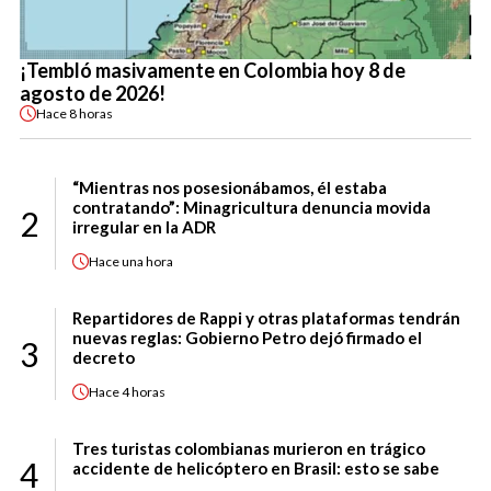
¡Tembló masivamente en Colombia hoy 8 de
agosto de 2026!
Hace
8 horas
“Mientras nos posesionábamos, él estaba
contratando”: Minagricultura denuncia movida
2
irregular en la ADR
Hace
una hora
Repartidores de Rappi y otras plataformas tendrán
nuevas reglas: Gobierno Petro dejó firmado el
3
decreto
Hace
4 horas
Tres turistas colombianas murieron en trágico
4
accidente de helicóptero en Brasil: esto se sabe