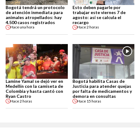
Bogotá tendrá un protocolo
Esto deben pagarle por
de atención inmediata para
trabajar este viernes 7 de
animales atropellados: hay
agosto: así se calcula el
4.500 casos registrados
recargo
Hace
una hora
Hace
2 horas
Lamine Yamal se dejó ver en
Bogotá habilita Casas de
Medellín con la camiseta de
Justicia para atender quejas
Colombia y hasta cantó con
por falta de medicamentos y
Ryan Castro
demora en consultas
Hace
2 horas
Hace
15 horas