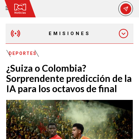
EMISIONES
MAÑANA EXPRESS
DEPORTES
¿Suiza o Colombia?
EMISIÓN 12:30 PM
Sorprendente predicción de la
IA para los octavos de final
EMISIÓN 7:00 PM
EMISIÓN 11:30 PM